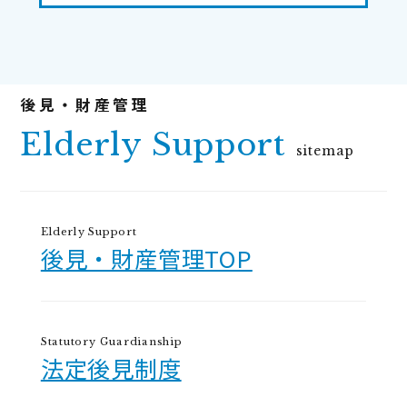
Elderly Support
sitemap
Elderly Support
後見・財産管理TOP
Statutory Guardianship
法定後見制度