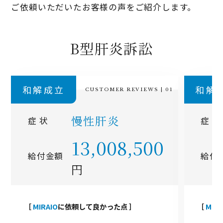
ご依頼いただいたお客様の声をご紹介します。
B型肝炎訴訟
和解成立
和解
慢性肝炎
症 状
症 状
13,008,500
給付金額
給付
円
［
MIRAIO
に依頼して良かった点 ］
［
MIRA