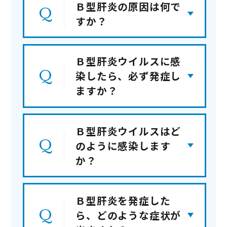
母子感染・・・胎内や産道におい
Ｂ型肝炎の原因は何で
て、母親から子どもに感染すること
すか？
発熱
注射針・注射器の使いまわし
頭痛
輸血、臓器移植等
咽頭痛（のどの痛み）
Ｂ型肝炎ウイルスに感
性行為
食欲不振
染したら、必ず発症し
吐き気・嘔吐
ますか？
全身倦怠感
握手
尿が褐色になる
Ｂ型肝炎ウイルスはど
ハグ
黄疸
（皮膚や白目などが黄色くなる
のように感染します
軽いキス
こと）
か？
食器の共用
一緒に入浴する
Ｂ型肝炎を発症した
ら、どのような症状が