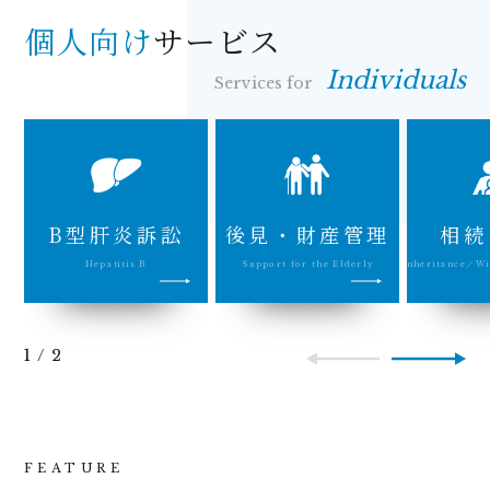
個人向け
サービス
Individuals
Services for
B型肝炎訴訟
後見・財産管理
相続
Hepatitis B
Support for the Elderly
Inheritance／Wi
1
/
2