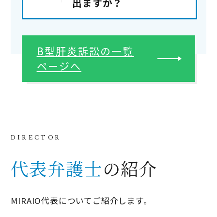
出ますか？
B型肝炎訴訟の一覧
腹水…腹に水が溜まること
ページへ
浮腫…手足や顔がむくむこと
肝性脳症
…睡眠障害（睡眠パターン
の昼夜逆転）、性格の変化、知的能
力・言語能力の低下、肝性口臭（口
から酸っぱい臭い）、姿勢（位置保
持）の障害（
羽ばたき振戦
）
代表弁護士
の紹介
MIRAIO代表についてご紹介します。