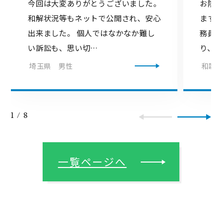
今回は大変ありがとうございました。
お陰
和解状況等もネットで公開され、安心
ます
出来ました。 個人ではなかなか難し
務員
い訴訟も、思い切…
り、
埼玉県 男性
和歌
1
/
8
一覧ページへ