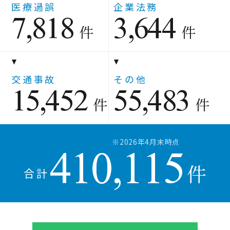
7,818
3,644
医療過誤
企業法務
件
件
15,452
55,483
交通事故
その他
件
件
410,115
件
合計