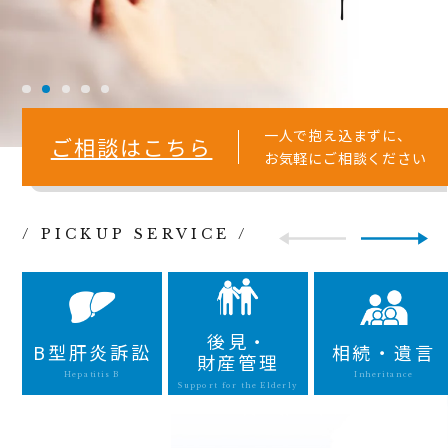
一人で抱え込まずに、
ご相談はこちら
お気軽にご相談ください
/ PICKUP SERVICE /
後見・
B型肝炎訴訟
相続・遺言
財産管理
Hepatitis B
Inheritance
Support for the Elderly