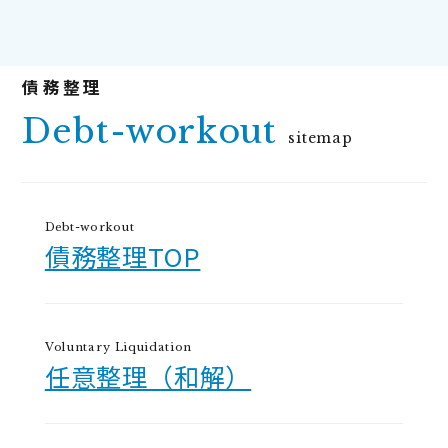
Debt-workout
sitemap
Debt-workout
債務整理TOP
Voluntary Liquidation
任意整理（和解）