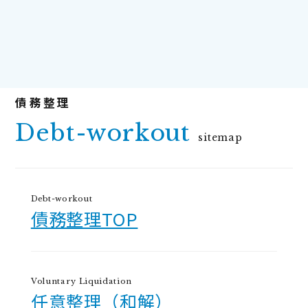
Debt-workout
sitemap
Debt-workout
債務整理TOP
Voluntary Liquidation
任意整理（和解）