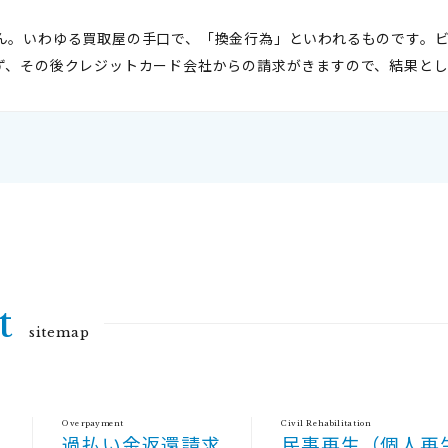
ん。いわゆる買取屋の手口で、「換金行為」といわれるものです。ビ
ず、その後クレジットカード会社からの請求がきますので、結果と
t
sitemap
Overpayment
Civil Rehabilitation
）
過払い金返還請求
民事再生（個人再