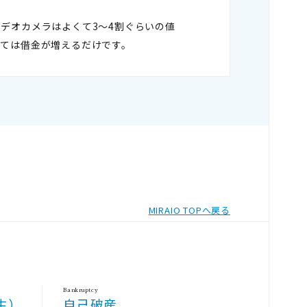
デオカメラはよくて3～4割ぐらいの値
しては借金が増えるだけです。
MIRAIO TOPへ戻る
Bankruptcy
生）
自己破産