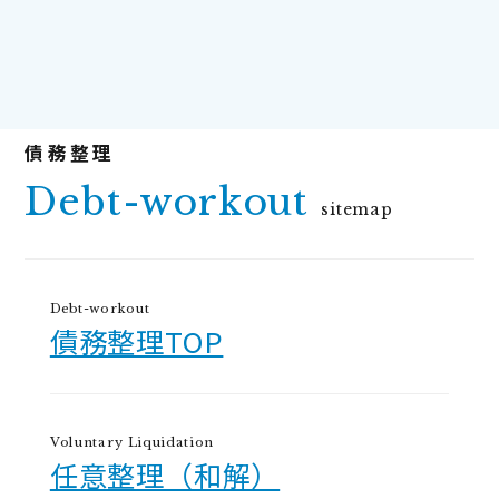
Debt-workout
sitemap
Debt-workout
債務整理TOP
Voluntary Liquidation
任意整理（和解）