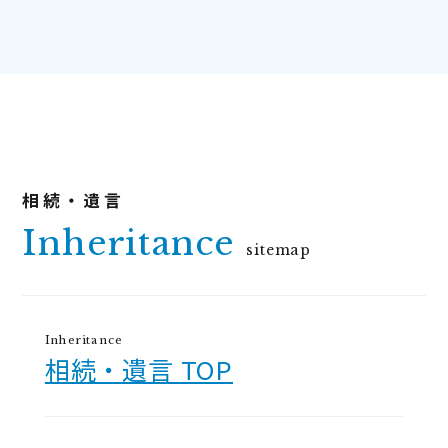
Inheritance
sitemap
Inheritance
相続・遺言 TOP