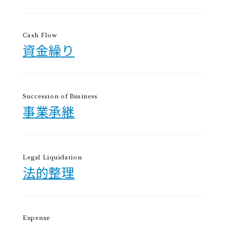
Cash Flow
資金繰り
Succession of Business
事業承継
Legal Liquidation
法的整理
Expense