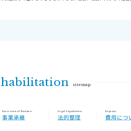
habilitation
sitemap
Succession of Business
Legal Liquidation
Expense
事業承継
法的整理
費用につ