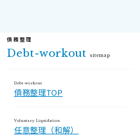
Debt-workout
sitemap
Debt-workout
債務整理TOP
Voluntary Liquidation
任意整理（和解）