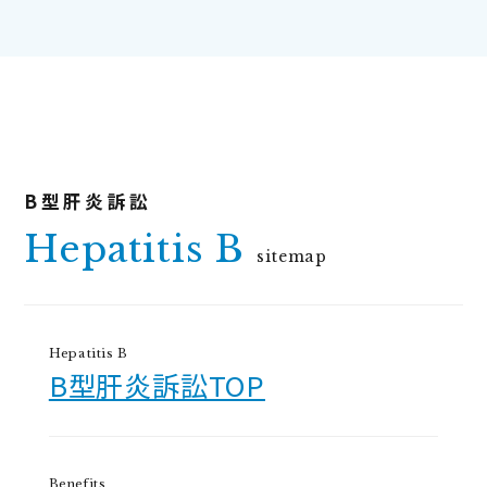
Hepatitis B
sitemap
Hepatitis B
B型肝炎訴訟TOP
Benefits