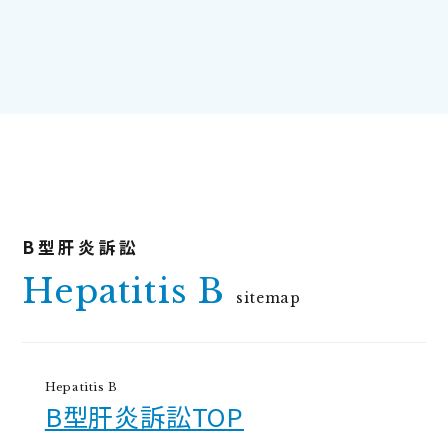
Hepatitis B
sitemap
Hepatitis B
B型肝炎訴訟TOP