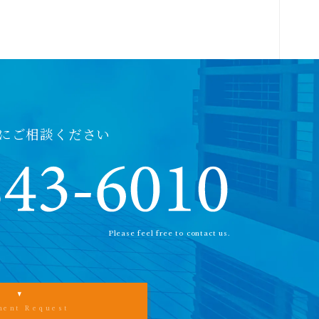
にご相談ください
Please feel free to contact us.
ment Request