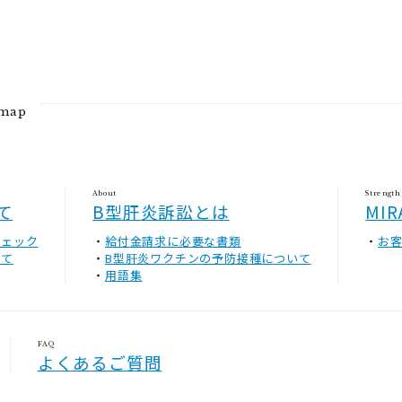
emap
About
Strength
て
B型肝炎訴訟とは
MI
チェック
給付金請求に必要な書類
お
いて
B型肝炎ワクチンの予防接種について
用語集
FAQ
よくあるご質問