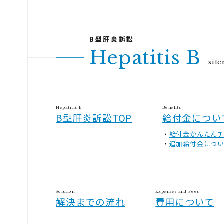
Hepatitis B
sit
Hepatitis B
Benefits
B型肝炎訴訟TOP
給付金につい
給付金かんたん
追加給付金につ
Solution
Expenses and Fees
解決までの流れ
費用について