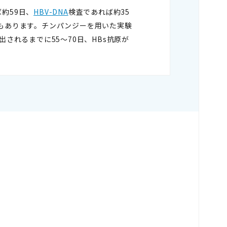
約59日、
HBV-DNA
検査であれば約35
告もあります。チンパンジーを用いた実験
されるまでに55～70日、HBs抗原が