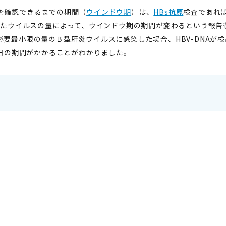
を確認できるまでの期間（
ウインドウ期
）は、
HBs抗原
検査であれば
染したウイルスの量によって、ウインドウ期の期間が変わるという報
要最小限の量のＢ型肝炎ウイルスに感染した場合、HBV-DNAが検出
0日の期間がかかることがわかりました。