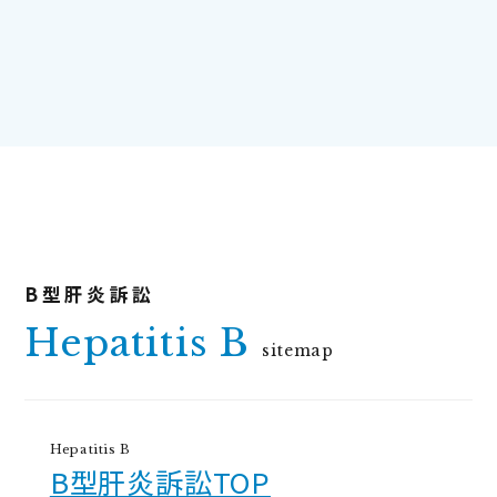
Hepatitis B
sitemap
Hepatitis B
B型肝炎訴訟TOP