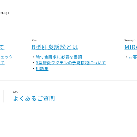
emap
About
Strength
て
B型肝炎訴訟とは
MI
チェック
給付金請求に必要な書類
お
いて
B型肝炎ワクチンの予防接種について
用語集
FAQ
よくあるご質問