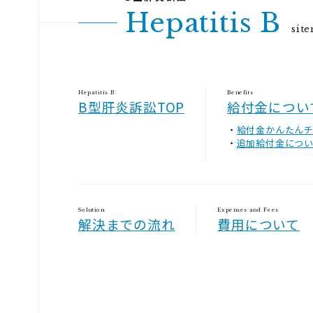
Hepatitis B
sit
Hepatitis B
Benefits
B型肝炎訴訟TOP
給付金につい
給付金かんたん
追加給付金につ
Solution
Expenses and Fees
解決までの流れ
費用について