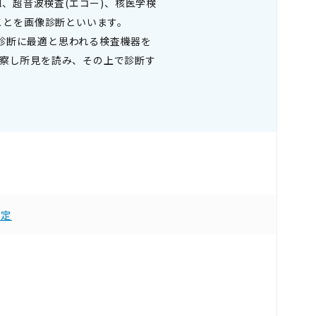
l、超音波検査(エコー)、核医学検
ことを画像診断といいます。
診断に最適と思われる検査機器を
観察し所見を読み、その上で診断す
認定