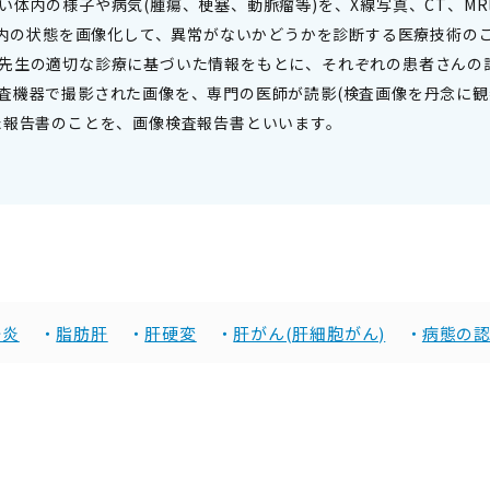
体内の様子や病気(腫瘍、梗塞、動脈瘤等)を、X線写真、CT、MR
、体内の状態を画像化して、異常がないかどうかを診断する医療技術の
先生の適切な診療に基づいた情報をもとに、それぞれの患者さんの
査機器で撮影された画像を、専門の医師が読影(検査画像を丹念に
た報告書のことを、画像検査報告書といいます。
肝炎
脂肪肝
肝硬変
肝がん(肝細胞がん)
病態の