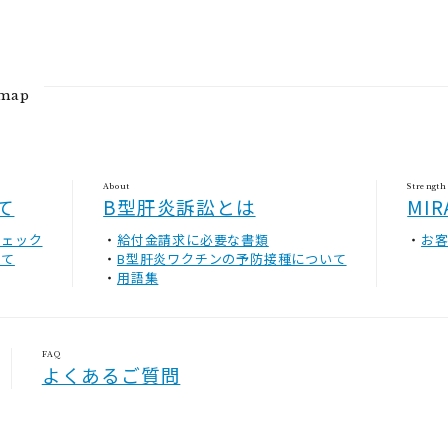
emap
About
Strength
て
B型肝炎訴訟とは
MI
チェック
給付金請求に必要な書類
お
いて
B型肝炎ワクチンの予防接種について
用語集
FAQ
よくあるご質問