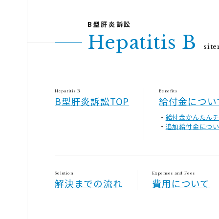
Hepatitis B
sit
Hepatitis B
Benefits
B型肝炎訴訟TOP
給付金につい
給付金かんたん
追加給付金につ
Solution
Expenses and Fees
解決までの流れ
費用について