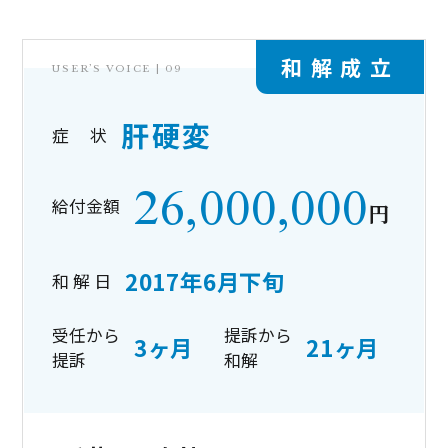
和解成立
USER’S VOICE |
09
肝硬変
症 状
26,000,000
給付金額
円
2017年6月下旬
和 解 日
受任から
提訴から
3ヶ月
21ヶ月
提訴
和解