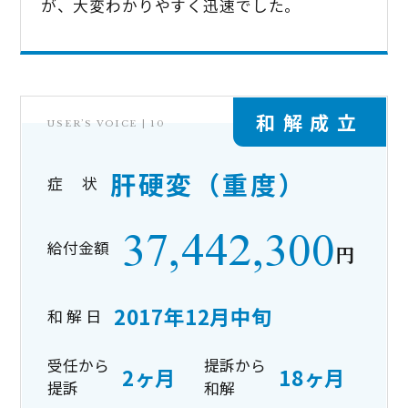
が、大変わかりやすく迅速でした。
和解成立
USER’S VOICE |
10
肝硬変（重度）
症 状
37,442,300
給付金額
円
2017年12月中旬
和 解 日
受任から
提訴から
2ヶ月
18ヶ月
提訴
和解