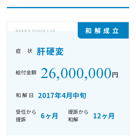
和解成立
USER’S VOICE |
06
肝硬変
症 状
26,000,000
給付金額
円
2017年4月中旬
和 解 日
受任から
提訴から
6ヶ月
12ヶ月
提訴
和解