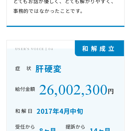
とてもお話が優しく、とても解かりやすく、
事務的ではなかったことです。
和解成立
USER’S VOICE |
04
肝硬変
症 状
26,002,300
給付金額
円
2017年4月中旬
和 解 日
受任から
提訴から
8ヶ月
14ヶ月