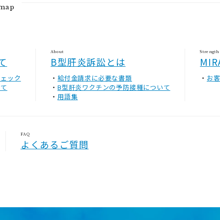
emap
About
Strength
て
B型肝炎訴訟とは
MI
チェック
給付金請求に必要な書類
お
いて
B型肝炎ワクチンの予防接種について
用語集
FAQ
よくあるご質問