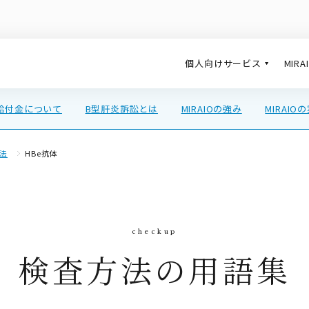
個人向けサービス
MIR
給付金について
B型肝炎訴訟とは
MIRAIOの強み
MIRAIO
法
HBe抗体
検査方法の用語集