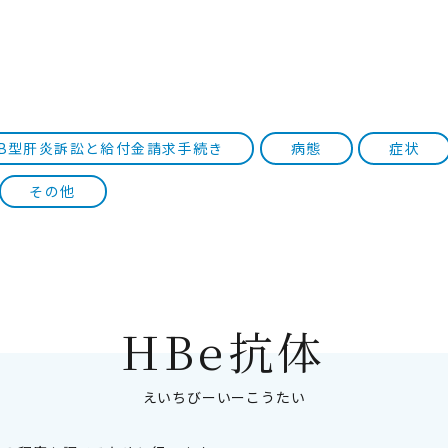
B型肝炎訴訟と給付金請求手続き
病態
症状
その他
HBe抗体
えいちびーいーこうたい