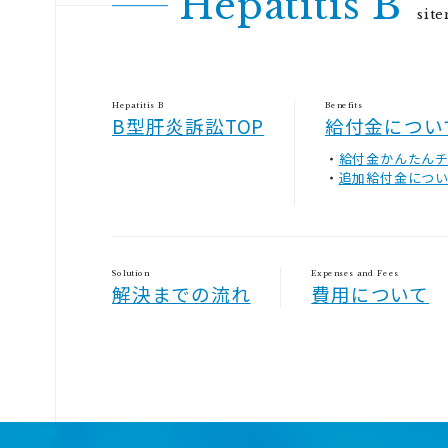
Hepatitis B
sit
Hepatitis B
Benefits
B型肝炎訴訟TOP
給付金につい
給付金かんたん
追加給付金につ
Solution
Expenses and Fees
解決までの流れ
費用について